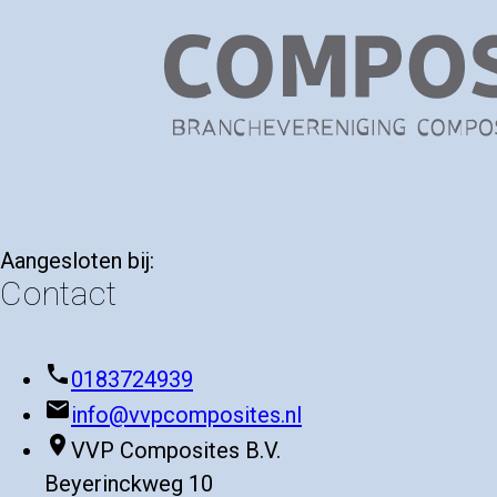
Aangesloten bij:
Contact
phone
0183724939
mail
info@vvpcomposites.nl
place
VVP Composites B.V.
Beyerinckweg 10