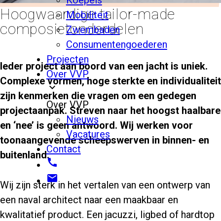
Hoogwaardige tailor-made
Mobiliteit
composietonderdelen
Zwembaden
Consumentengoederen
Projecten
Ieder project aan boord van een jacht is uniek.
Over VVP
Complexe vormen, hoge sterkte en individualiteit
expand_more
zijn kenmerken die vragen om een gedegen
Over VVP
projectaanpak. Streven naar het hoogst haalbare
Nieuws
en ‘nee’ is geen antwoord. Wij werken voor
Vacatures
toonaangevende scheepswerven in binnen- en
Contact
buitenland.
call
email
Wij zijn sterk in het vertalen van een ontwerp van
een naval architect naar een maakbaar en
kwalitatief product. Een jacuzzi, ligbed of hardtop