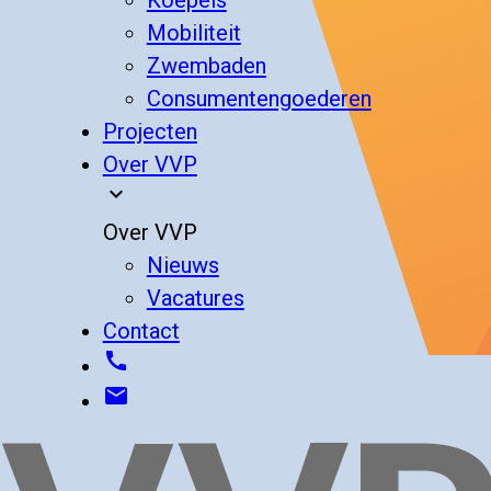
Mobiliteit
Zwembaden
Consumentengoederen
Projecten
Over VVP
expand_more
Over VVP
Nieuws
Vacatures
Contact
call
email