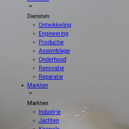
expand_more
Diensten
Ontwikkeling
Engineering
Productie
Assemblage
Onderhoud
Renovatie
Reparatie
Markten
expand_more
Markten
Industrie
Jachten
Koepels