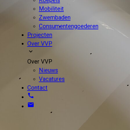
Mobiliteit
Zwembaden
Consumentengoederen
Projecten
Over VVP
expand_more
Over VVP
Nieuws
Vacatures
Contact
call
email