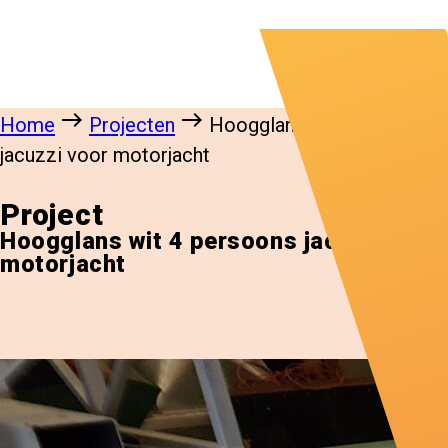
east
east
Home
Projecten
Hoogglans wit 4 persoons
jacuzzi voor motorjacht
Project
Hoogglans wit 4 persoons jacuzzi voor
motorjacht