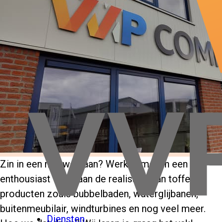
south
Zin in een nieuwe baan? Werk samen in een
enthousiast team aan de realisatie van toffe
producten zoals bubbelbaden, waterglijbanen,
buitenmeubilair, windturbines en nog veel meer.
Diensten