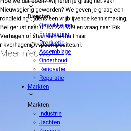
Hoe we dat doen? Wij leren je graag het vak!
expand_more
Nieuwsgierig geworden? We geven je graag een
Diensten
rondleiding tijdens een vrijblijvende kennismaking.
Ontwikkeling
Bel gerust naar 0183 724 939 en vraag naar Rik
Engineering
Verhagen of stuur een e-mail naar
Productie
rikverhagen@vvpcomposites.nl.
Assemblage
Meer nieuws?
Onderhoud
Renovatie
Reparatie
Markten
expand_more
Markten
Industrie
Jachten
Koepels