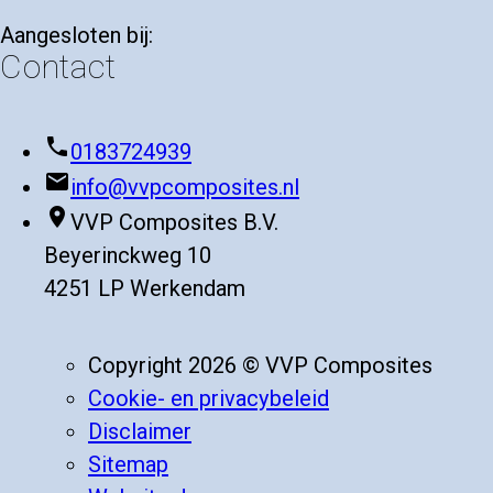
Aangesloten bij:
Contact
phone
0183724939
mail
info@vvpcomposites.nl
place
VVP Composites B.V.
Beyerinckweg 10
4251 LP Werkendam
Copyright 2026 © VVP Composites
Cookie- en privacybeleid
Disclaimer
Sitemap