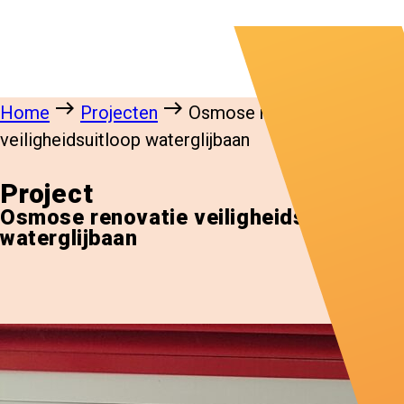
east
east
Home
Projecten
Osmose renovatie
veiligheidsuitloop waterglijbaan
Project
Osmose renovatie veiligheidsuitloop
waterglijbaan