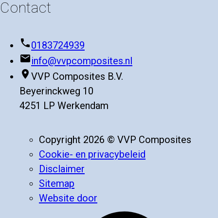
Contact
phone
0183724939
mail
info@vvpcomposites.nl
place
VVP Composites B.V.
Beyerinckweg 10
4251 LP Werkendam
Copyright 2026 © VVP Composites
Cookie- en privacybeleid
Disclaimer
Sitemap
Website door