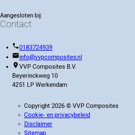
Aangesloten bij:
Contact
phone
0183724939
mail
info@vvpcomposites.nl
place
VVP Composites B.V.
Beyerinckweg 10
4251 LP Werkendam
Copyright 2026 © VVP Composites
Cookie- en privacybeleid
Disclaimer
Sitemap