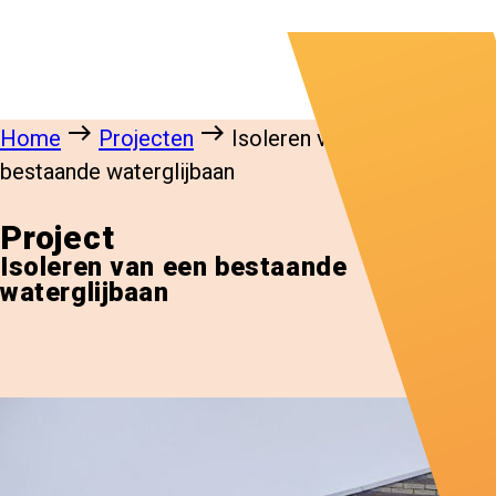
east
east
Home
Projecten
Isoleren van een
bestaande waterglijbaan
Project
Isoleren van een bestaande
waterglijbaan