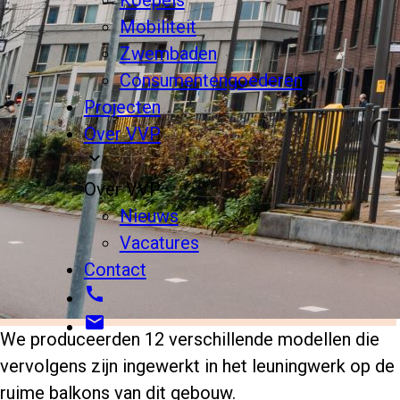
Mobiliteit
Zwembaden
Consumentengoederen
Projecten
Over VVP
expand_more
Over VVP
Nieuws
Vacatures
south
Contact
call
email
We produceerden 12 verschillende modellen die
vervolgens zijn ingewerkt in het leuningwerk op de
ruime balkons van dit gebouw.