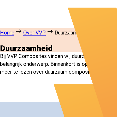
east
east
Home
Over VVP
Duurzaamheid
Duurzaamheid
Bij VVP Composites vinden wij duurzaamheid een
belangrijk onderwerp. Binnenkort is op deze pagina
meer te lezen over duurzaam composiet.