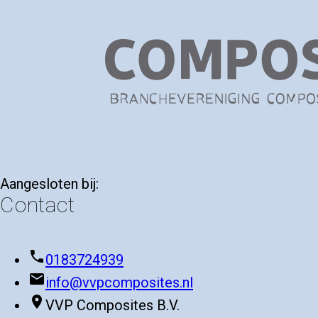
Aangesloten bij:
Contact
phone
0183724939
mail
info@vvpcomposites.nl
place
VVP Composites B.V.