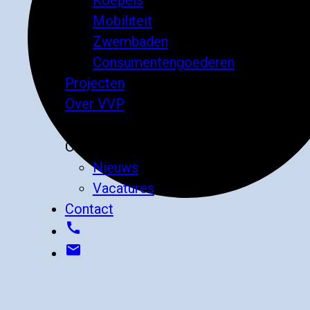
Mobiliteit
Zwembaden
Consumentengoederen
Projecten
Over VVP
expand_more
Over VVP
Nieuws
Vacatures
Contact
call
email